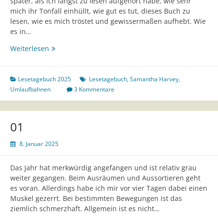
später, als ich längst zu lesen aufgehört habe, wie sehr
mich ihr Tonfall einhüllt, wie gut es tut, dieses Buch zu
lesen, wie es mich tröstet und gewissermaßen aufhebt. Wie
es in…
Lesetagebuch
Weiterlesen
„Umlaufbahnen“
–
Samantha
Lesetagebuch 2025
Lesetagebuch
,
Samantha Harvey
,
Harvey
Umlaufbahnen
3 Kommentare
01
8. Januar 2025
Das Jahr hat merkwürdig angefangen und ist relativ grau
weiter gegangen. Beim Ausräumen und Aussortieren geht
es voran. Allerdings habe ich mir vor vier Tagen dabei einen
Muskel gezerrt. Bei bestimmten Bewegungen ist das
ziemlich schmerzhaft. Allgemein ist es nicht…