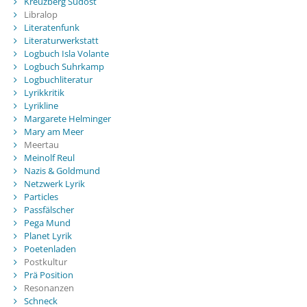
Kreuzberg Südost
Libralop
Literatenfunk
Literaturwerkstatt
Logbuch Isla Volante
Logbuch Suhrkamp
Logbuchliteratur
Lyrikkritik
Lyrikline
Margarete Helminger
Mary am Meer
Meertau
Meinolf Reul
Nazis & Goldmund
Netzwerk Lyrik
Particles
Passfälscher
Pega Mund
Planet Lyrik
Poetenladen
Postkultur
Prä Position
Resonanzen
Schneck