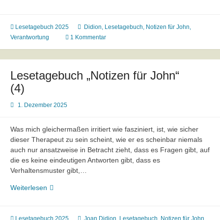
„Notizen
für
John“
Lesetagebuch 2025
Didion
,
Lesetagebuch
,
Notizen für John
,
(5)
Verantwortung
1 Kommentar
Lesetagebuch „Notizen für John“
(4)
1. Dezember 2025
Was mich gleichermaßen irritiert wie fasziniert, ist, wie sicher
dieser Therapeut zu sein scheint, wie er es scheinbar niemals
auch nur ansatzweise in Betracht zieht, dass es Fragen gibt, auf
die es keine eindeutigen Antworten gibt, dass es
Verhaltensmuster gibt,…
Lesetagebuch
Weiterlesen
„Notizen
für
John“
Lesetagebuch 2025
Joan Didion
,
Lesetagebuch
,
Notizen für John
,