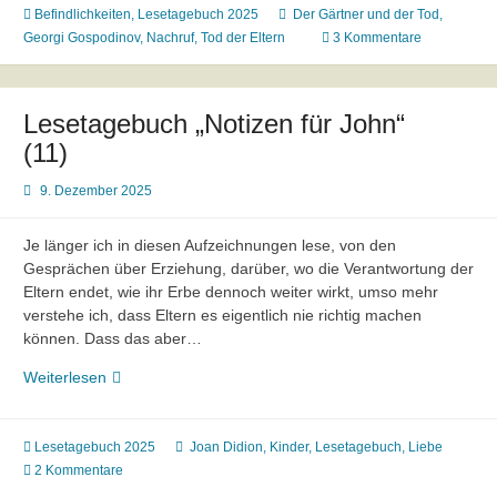
Georgi
Befindlichkeiten
,
Lesetagebuch 2025
Der Gärtner und der Tod
,
Gospodinov
Georgi Gospodinov
,
Nachruf
,
Tod der Eltern
3 Kommentare
„Der
Gärtner
und
Lesetagebuch „Notizen für John“
der
(11)
Tod“
9. Dezember 2025
Je länger ich in diesen Aufzeichnungen lese, von den
Gesprächen über Erziehung, darüber, wo die Verantwortung der
Eltern endet, wie ihr Erbe dennoch weiter wirkt, umso mehr
verstehe ich, dass Eltern es eigentlich nie richtig machen
können. Dass das aber…
Lesetagebuch
Weiterlesen
„Notizen
für
John“
Lesetagebuch 2025
Joan Didion
,
Kinder
,
Lesetagebuch
,
Liebe
(11)
2 Kommentare