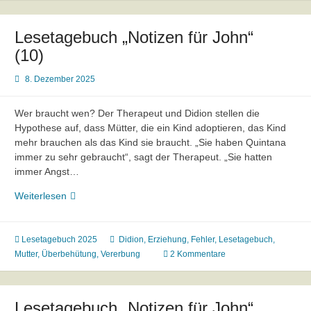
Lesetagebuch „Notizen für John“
(10)
8. Dezember 2025
Wer braucht wen? Der Therapeut und Didion stellen die
Hypothese auf, dass Mütter, die ein Kind adoptieren, das Kind
mehr brauchen als das Kind sie braucht. „Sie haben Quintana
immer zu sehr gebraucht“, sagt der Therapeut. „Sie hatten
immer Angst…
Lesetagebuch
Weiterlesen
„Notizen
für
John“
Lesetagebuch 2025
Didion
,
Erziehung
,
Fehler
,
Lesetagebuch
,
(10)
Mutter
,
Überbehütung
,
Vererbung
2 Kommentare
Lesetagebuch „Notizen für John“