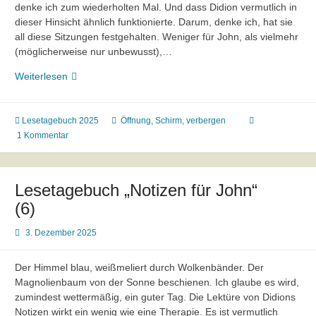
denke ich zum wiederholten Mal. Und dass Didion vermutlich in
dieser Hinsicht ähnlich funktionierte. Darum, denke ich, hat sie
all diese Sitzungen festgehalten. Weniger für John, als vielmehr
(möglicherweise nur unbewusst),…
Lesetagebuch
Weiterlesen
„Notizen
für
John“
Lesetagebuch 2025
Öffnung
,
Schirm
,
verbergen
(7)
1 Kommentar
Lesetagebuch „Notizen für John“
(6)
3. Dezember 2025
Der Himmel blau, weißmeliert durch Wolkenbänder. Der
Magnolienbaum von der Sonne beschienen. Ich glaube es wird,
zumindest wettermäßig, ein guter Tag. Die Lektüre von Didions
Notizen wirkt ein wenig wie eine Therapie. Es ist vermutlich