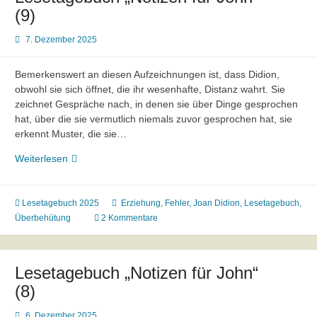
(9)
7. Dezember 2025
Bemerkenswert an diesen Aufzeichnungen ist, dass Didion,
obwohl sie sich öffnet, die ihr wesenhafte, Distanz wahrt. Sie
zeichnet Gespräche nach, in denen sie über Dinge gesprochen
hat, über die sie vermutlich niemals zuvor gesprochen hat, sie
erkennt Muster, die sie…
Lesetagebuch
Weiterlesen
„Notizen
für
John“
Lesetagebuch 2025
Erziehung
,
Fehler
,
Joan Didion
,
Lesetagebuch
,
(9)
Überbehütung
2 Kommentare
Lesetagebuch „Notizen für John“
(8)
6. Dezember 2025