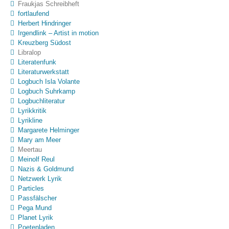
Fraukjas Schreibheft
fortlaufend
Herbert Hindringer
Irgendlink – Artist in motion
Kreuzberg Südost
Libralop
Literatenfunk
Literaturwerkstatt
Logbuch Isla Volante
Logbuch Suhrkamp
Logbuchliteratur
Lyrikkritik
Lyrikline
Margarete Helminger
Mary am Meer
Meertau
Meinolf Reul
Nazis & Goldmund
Netzwerk Lyrik
Particles
Passfälscher
Pega Mund
Planet Lyrik
Poetenladen