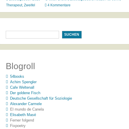
(4)
Therapeut
,
Zweifel
4 Kommentare
SUCHEN
Blogroll
54books
Achim Spengler
Cafe Weltenall
Der goldene Fisch
Deutsche Gesellschaft für Soziologie
Alexander Carmele
El mundo de Canela
Elisabeth Masé
Ferner folgend
Fixpoetry