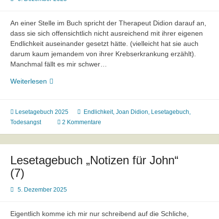
An einer Stelle im Buch spricht der Therapeut Didion darauf an,
dass sie sich offensichtlich nicht ausreichend mit ihrer eigenen
Endlichkeit auseinander gesetzt hätte. (vielleicht hat sie auch
darum kaum jemandem von ihrer Krebserkrankung erzählt).
Manchmal fällt es mir schwer…
Lesetagebuch
Weiterlesen
„Notizen
für
John“
Lesetagebuch 2025
Endlichkeit
,
Joan Didion
,
Lesetagebuch
,
(8)
Todesangst
2 Kommentare
Lesetagebuch „Notizen für John“
(7)
5. Dezember 2025
Eigentlich komme ich mir nur schreibend auf die Schliche,