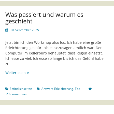
Was passiert und warum es
geschieht
10. September 2025
Jetzt bin ich den Workshop also los. Ich habe eine große
Erleichterung gespürt als es sozusagen amtlich war. Der
Computer im Kellerbüro behauptet, dass Regen einsetzt.
Ich esse zu viel. Ich esse so lange bis ich das Gefühl habe
zu…
Was
Weiterlesen
passiert
und
warum
Befindlichkeiten
Antwort
,
Erleichterung
,
Tod
es
2 Kommentare
geschieht