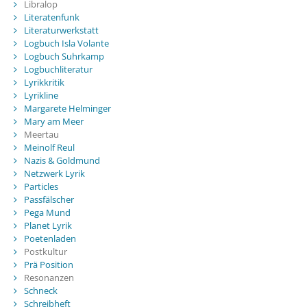
Libralop
Literatenfunk
Literaturwerkstatt
Logbuch Isla Volante
Logbuch Suhrkamp
Logbuchliteratur
Lyrikkritik
Lyrikline
Margarete Helminger
Mary am Meer
Meertau
Meinolf Reul
Nazis & Goldmund
Netzwerk Lyrik
Particles
Passfälscher
Pega Mund
Planet Lyrik
Poetenladen
Postkultur
Prä Position
Resonanzen
Schneck
Schreibheft