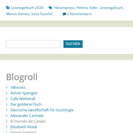
Lesetagebuch 2024
Hasenprosa
,
Helena Adler
,
Lesetagebuch
,
Maren Kames
,
Saša Stanišić
2 Kommentare
SUCHEN
Blogroll
54books
Achim Spengler
Cafe Weltenall
Der goldene Fisch
Deutsche Gesellschaft für Soziologie
Alexander Carmele
El mundo de Canela
Elisabeth Masé
Ferner folgend