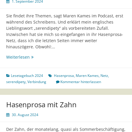
1. September 2024
Sie findet ihre Themen, sagt Maren Kames im Podcast, erst
während des Schreibens. Und erklärt mein englisches
Lieblingswort „serendipety“ als vorbereiteten Zufall.
Inzwischen hat sie mich so eingefangen in ihr Hasenprosa-
Netz, dass ich die letzten Seiten immer weiter
hinauszögere. Obwohl:…
Hasenprosa
Weiterlesen
–
die
letzten
Lesetagebuch 2024
Hasenprosa
,
Maren Kames
,
Netz
,
Seiten
serendipety
,
Verbindung
Kommentar hinterlassen
Hasenprosa mit Zahn
30. August 2024
Der Zahn, der monatelang, quasi als Sommerbeschäftigung,