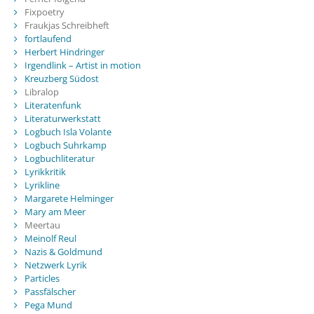
Fixpoetry
Fraukjas Schreibheft
fortlaufend
Herbert Hindringer
Irgendlink – Artist in motion
Kreuzberg Südost
Libralop
Literatenfunk
Literaturwerkstatt
Logbuch Isla Volante
Logbuch Suhrkamp
Logbuchliteratur
Lyrikkritik
Lyrikline
Margarete Helminger
Mary am Meer
Meertau
Meinolf Reul
Nazis & Goldmund
Netzwerk Lyrik
Particles
Passfälscher
Pega Mund