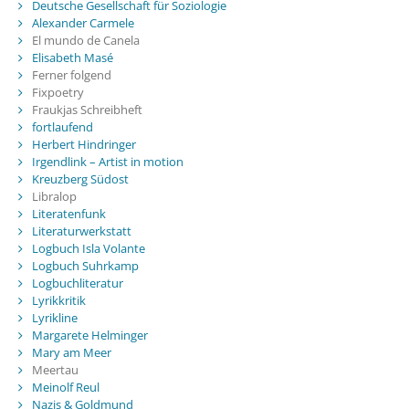
Deutsche Gesellschaft für Soziologie
Alexander Carmele
El mundo de Canela
Elisabeth Masé
Ferner folgend
Fixpoetry
Fraukjas Schreibheft
fortlaufend
Herbert Hindringer
Irgendlink – Artist in motion
Kreuzberg Südost
Libralop
Literatenfunk
Literaturwerkstatt
Logbuch Isla Volante
Logbuch Suhrkamp
Logbuchliteratur
Lyrikkritik
Lyrikline
Margarete Helminger
Mary am Meer
Meertau
Meinolf Reul
Nazis & Goldmund