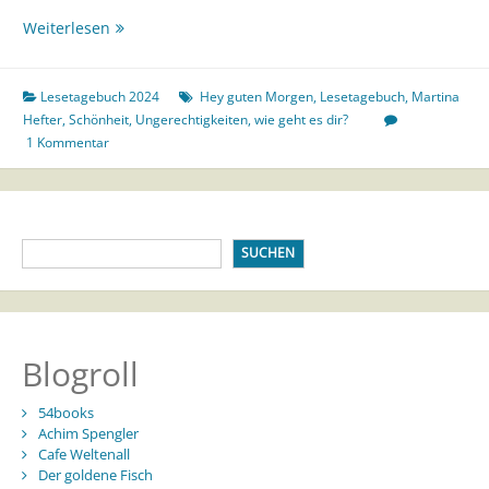
Lesetagebuch
Weiterlesen
Hey
Guten
Morgen,
Lesetagebuch 2024
Hey guten Morgen
,
Lesetagebuch
,
Martina
wie
Hefter
,
Schönheit
,
Ungerechtigkeiten
,
wie geht es dir?
geht
1 Kommentar
es
dir?
SUCHEN
Blogroll
54books
Achim Spengler
Cafe Weltenall
Der goldene Fisch