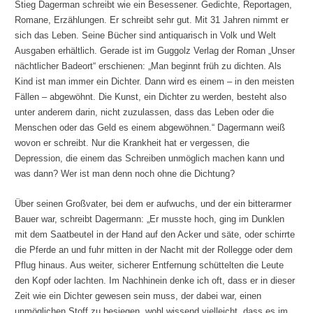
Stieg Dagerman schreibt wie ein Besessener. Gedichte, Reportagen,
Romane, Erzählungen. Er schreibt sehr gut. Mit 31 Jahren nimmt er
sich das Leben. Seine Bücher sind antiquarisch in Volk und Welt
Ausgaben erhältlich. Gerade ist im Guggolz Verlag der Roman „Unser
nächtlicher Badeort“ erschienen: „Man beginnt früh zu dichten. Als
Kind ist man immer ein Dichter. Dann wird es einem – in den meisten
Fällen – abgewöhnt. Die Kunst, ein Dichter zu werden, besteht also
unter anderem darin, nicht zuzulassen, dass das Leben oder die
Menschen oder das Geld es einem abgewöhnen.“ Dagermann weiß
wovon er schreibt. Nur die Krankheit hat er vergessen, die
Depression, die einem das Schreiben unmöglich machen kann und
was dann? Wer ist man denn noch ohne die Dichtung?
Über seinen Großvater, bei dem er aufwuchs, und der ein bitterarmer
Bauer war, schreibt Dagermann: „Er musste hoch, ging im Dunklen
mit dem Saatbeutel in der Hand auf den Acker und säte, oder schirrte
die Pferde an und fuhr mitten in der Nacht mit der Rollegge oder dem
Pflug hinaus. Aus weiter, sicherer Entfernung schüttelten die Leute
den Kopf oder lachten. Im Nachhinein denke ich oft, dass er in dieser
Zeit wie ein Dichter gewesen sein muss, der dabei war, einen
unmöglichen Stoff zu besiegen, wohl wissend vielleicht, dass es im