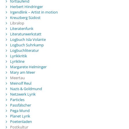
fortlaufend
Herbert Hindringer
Irgendlink – Artist in motion
Kreuzberg Südost
Libralop
Literatenfunk
Literaturwerkstatt
Logbuch Isla Volante
Logbuch Suhrkamp
Logbuchliteratur
Lyrikkritik
Lyrikline
Margarete Helminger
Mary am Meer
Meertau
Meinolf Reul
Nazis & Goldmund
Netzwerk Lyrik
Particles
Passfälscher
Pega Mund
Planet Lyrik
Poetenladen
Postkultur