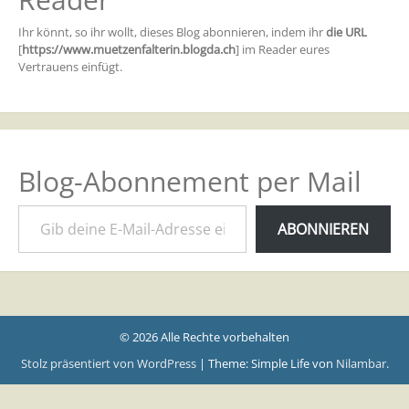
Ihr könnt, so ihr wollt, dieses Blog abonnieren, indem ihr
die URL
[
https://www.muetzenfalterin.blogda.ch
] im Reader eures
Vertrauens einfügt.
Blog-Abonnement per Mail
Gib deine E-Mail-Adresse ein ...
ABONNIEREN
© 2026 Alle Rechte vorbehalten
Stolz präsentiert von WordPress
|
Theme: Simple Life von
Nilambar
.