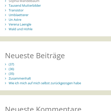
Sophia Mandelbaum
Tausend Mutterbilder
Transistor
Umblaetterer
Un Astre
Verena Laengle
Wald und Höhle
Neueste Beiträge
(37)
(36)
(35)
Zusammenhalt
Wie ich mich auf mich selbst zurückgezogen habe
Neueste Kommentare