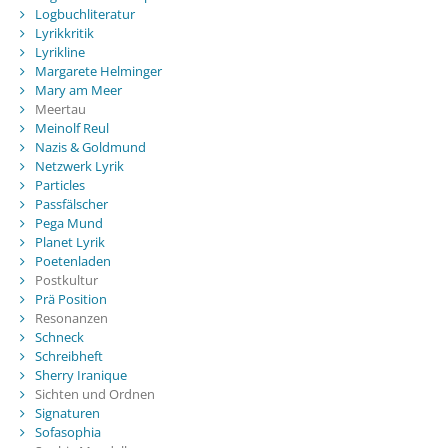
Logbuchliteratur
Lyrikkritik
Lyrikline
Margarete Helminger
Mary am Meer
Meertau
Meinolf Reul
Nazis & Goldmund
Netzwerk Lyrik
Particles
Passfälscher
Pega Mund
Planet Lyrik
Poetenladen
Postkultur
Prä Position
Resonanzen
Schneck
Schreibheft
Sherry Iranique
Sichten und Ordnen
Signaturen
Sofasophia