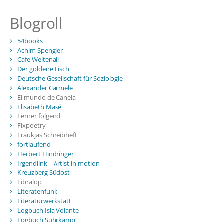
Blogroll
54books
Achim Spengler
Cafe Weltenall
Der goldene Fisch
Deutsche Gesellschaft für Soziologie
Alexander Carmele
El mundo de Canela
Elisabeth Masé
Ferner folgend
Fixpoetry
Fraukjas Schreibheft
fortlaufend
Herbert Hindringer
Irgendlink – Artist in motion
Kreuzberg Südost
Libralop
Literatenfunk
Literaturwerkstatt
Logbuch Isla Volante
Logbuch Suhrkamp