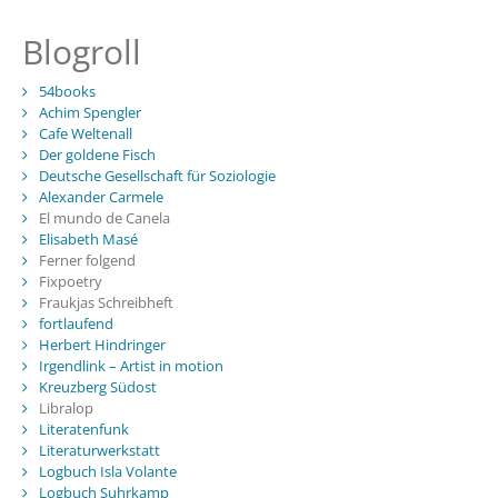
Blogroll
54books
Achim Spengler
Cafe Weltenall
Der goldene Fisch
Deutsche Gesellschaft für Soziologie
Alexander Carmele
El mundo de Canela
Elisabeth Masé
Ferner folgend
Fixpoetry
Fraukjas Schreibheft
fortlaufend
Herbert Hindringer
Irgendlink – Artist in motion
Kreuzberg Südost
Libralop
Literatenfunk
Literaturwerkstatt
Logbuch Isla Volante
Logbuch Suhrkamp