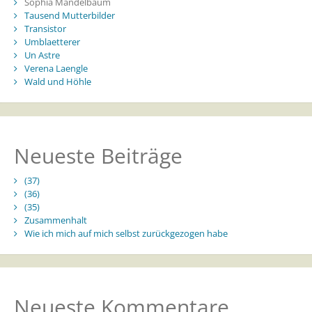
Sophia Mandelbaum
Tausend Mutterbilder
Transistor
Umblaetterer
Un Astre
Verena Laengle
Wald und Höhle
Neueste Beiträge
(37)
(36)
(35)
Zusammenhalt
Wie ich mich auf mich selbst zurückgezogen habe
Neueste Kommentare