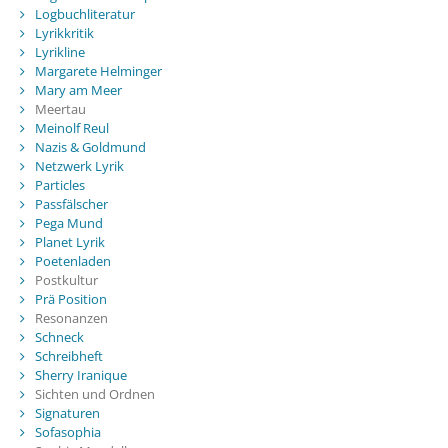
Logbuchliteratur
Lyrikkritik
Lyrikline
Margarete Helminger
Mary am Meer
Meertau
Meinolf Reul
Nazis & Goldmund
Netzwerk Lyrik
Particles
Passfälscher
Pega Mund
Planet Lyrik
Poetenladen
Postkultur
Prä Position
Resonanzen
Schneck
Schreibheft
Sherry Iranique
Sichten und Ordnen
Signaturen
Sofasophia