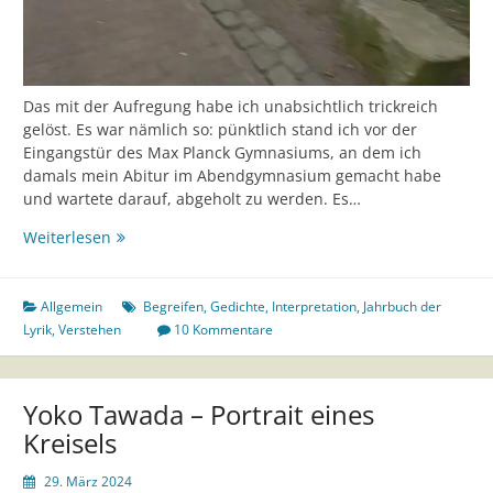
Das mit der Aufregung habe ich unabsichtlich trickreich
gelöst. Es war nämlich so: pünktlich stand ich vor der
Eingangstür des Max Planck Gymnasiums, an dem ich
damals mein Abitur im Abendgymnasium gemacht habe
und wartete darauf, abgeholt zu werden. Es…
Mit
Weiterlesen
dem
„Boxer“
in
Allgemein
Begreifen
,
Gedichte
,
Interpretation
,
Jahrbuch der
einer
Lyrik
,
Verstehen
10 Kommentare
Schulklasse
Yoko Tawada – Portrait eines
Kreisels
29. März 2024