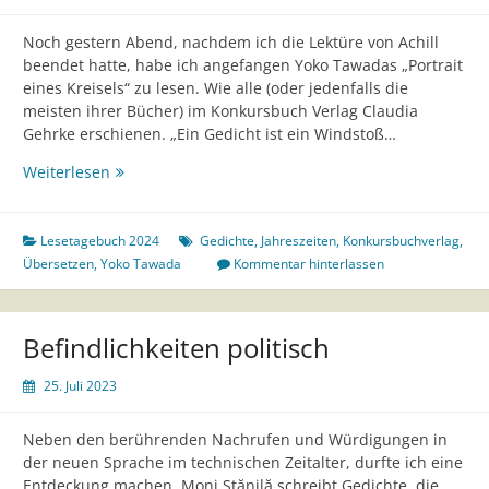
Noch gestern Abend, nachdem ich die Lektüre von Achill
beendet hatte, habe ich angefangen Yoko Tawadas „Portrait
eines Kreisels“ zu lesen. Wie alle (oder jedenfalls die
meisten ihrer Bücher) im Konkursbuch Verlag Claudia
Gehrke erschienen. „Ein Gedicht ist ein Windstoß…
Yoko
Weiterlesen
Tawada
–
Portrait
Lesetagebuch 2024
Gedichte
,
Jahreszeiten
,
Konkursbuchverlag
,
eines
Übersetzen
,
Yoko Tawada
Kommentar hinterlassen
Kreisels
Befindlichkeiten politisch
25. Juli 2023
Neben den berührenden Nachrufen und Würdigungen in
der neuen Sprache im technischen Zeitalter, durfte ich eine
Entdeckung machen. Moni Stănilă schreibt Gedichte, die