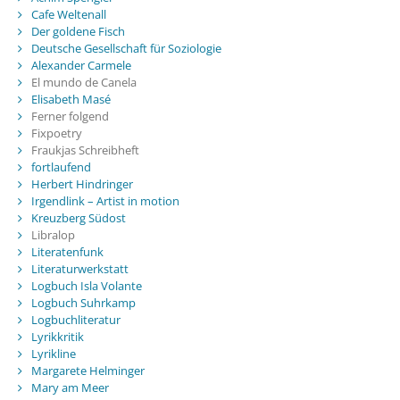
Cafe Weltenall
Der goldene Fisch
Deutsche Gesellschaft für Soziologie
Alexander Carmele
El mundo de Canela
Elisabeth Masé
Ferner folgend
Fixpoetry
Fraukjas Schreibheft
fortlaufend
Herbert Hindringer
Irgendlink – Artist in motion
Kreuzberg Südost
Libralop
Literatenfunk
Literaturwerkstatt
Logbuch Isla Volante
Logbuch Suhrkamp
Logbuchliteratur
Lyrikkritik
Lyrikline
Margarete Helminger
Mary am Meer