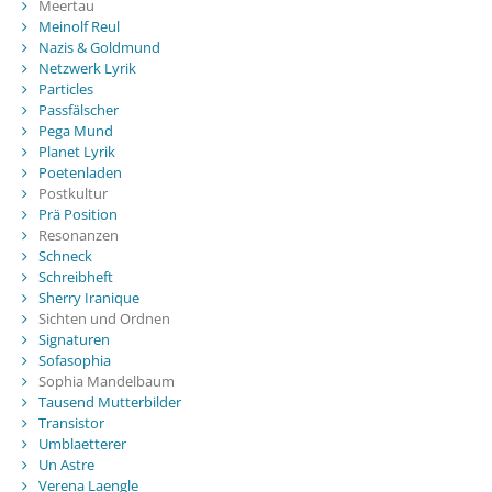
Meertau
Meinolf Reul
Nazis & Goldmund
Netzwerk Lyrik
Particles
Passfälscher
Pega Mund
Planet Lyrik
Poetenladen
Postkultur
Prä Position
Resonanzen
Schneck
Schreibheft
Sherry Iranique
Sichten und Ordnen
Signaturen
Sofasophia
Sophia Mandelbaum
Tausend Mutterbilder
Transistor
Umblaetterer
Un Astre
Verena Laengle