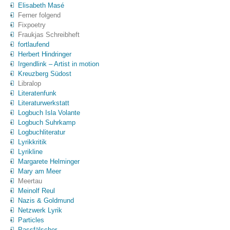
Elisabeth Masé
Ferner folgend
Fixpoetry
Fraukjas Schreibheft
fortlaufend
Herbert Hindringer
Irgendlink – Artist in motion
Kreuzberg Südost
Libralop
Literatenfunk
Literaturwerkstatt
Logbuch Isla Volante
Logbuch Suhrkamp
Logbuchliteratur
Lyrikkritik
Lyrikline
Margarete Helminger
Mary am Meer
Meertau
Meinolf Reul
Nazis & Goldmund
Netzwerk Lyrik
Particles
Passfälscher