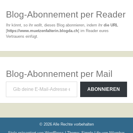
Blog-Abonnement per Reader
Ihr könnt, so ihr wollt, dieses Blog abonnieren, indem ihr
die URL
[
https://www.muetzenfalterin.blogda.ch
] im Reader eures
Vertrauens einfügt.
Blog-Abonnement per Mail
Gib deine E-Mail-Adresse ein ...
ABONNIEREN
© 2026 Alle Rechte vorbehalten
Stolz präsentiert von WordPress
|
Theme: Simple Life von
Nilambar
.