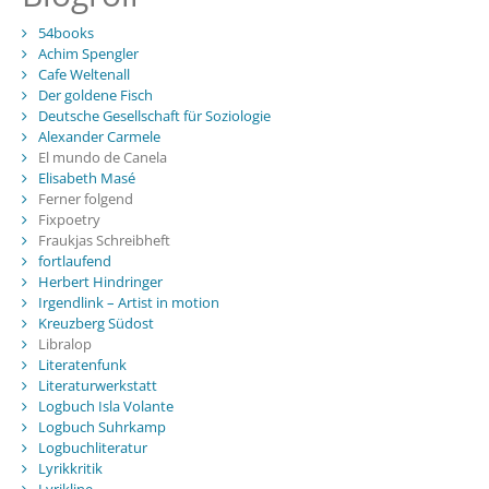
54books
Achim Spengler
Cafe Weltenall
Der goldene Fisch
Deutsche Gesellschaft für Soziologie
Alexander Carmele
El mundo de Canela
Elisabeth Masé
Ferner folgend
Fixpoetry
Fraukjas Schreibheft
fortlaufend
Herbert Hindringer
Irgendlink – Artist in motion
Kreuzberg Südost
Libralop
Literatenfunk
Literaturwerkstatt
Logbuch Isla Volante
Logbuch Suhrkamp
Logbuchliteratur
Lyrikkritik
Lyrikline