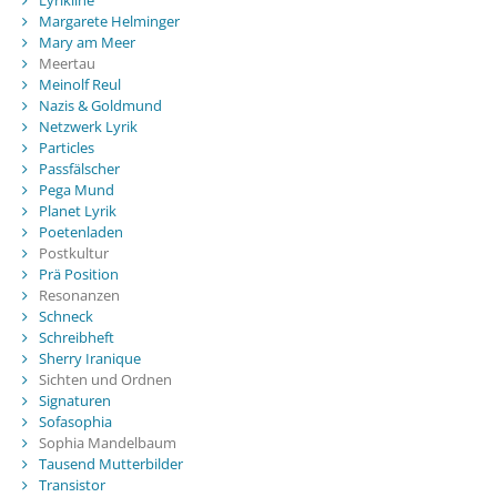
Margarete Helminger
Mary am Meer
Meertau
Meinolf Reul
Nazis & Goldmund
Netzwerk Lyrik
Particles
Passfälscher
Pega Mund
Planet Lyrik
Poetenladen
Postkultur
Prä Position
Resonanzen
Schneck
Schreibheft
Sherry Iranique
Sichten und Ordnen
Signaturen
Sofasophia
Sophia Mandelbaum
Tausend Mutterbilder
Transistor