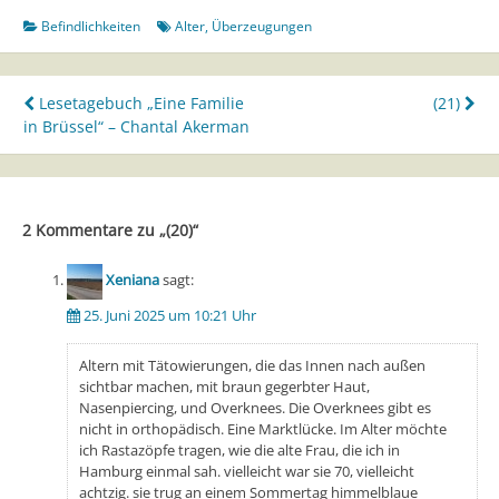
Befindlichkeiten
Alter
,
Überzeugungen
Beitragsnavigation
Lesetagebuch „Eine Familie
(21)
in Brüssel“ – Chantal Akerman
2 Kommentare zu „
(20)
“
Xeniana
sagt:
25. Juni 2025 um 10:21 Uhr
Altern mit Tätowierungen, die das Innen nach außen
sichtbar machen, mit braun gegerbter Haut,
Nasenpiercing, und Overknees. Die Overknees gibt es
nicht in orthopädisch. Eine Marktlücke. Im Alter möchte
ich Rastazöpfe tragen, wie die alte Frau, die ich in
Hamburg einmal sah. vielleicht war sie 70, vielleicht
achtzig. sie trug an einem Sommertag himmelblaue