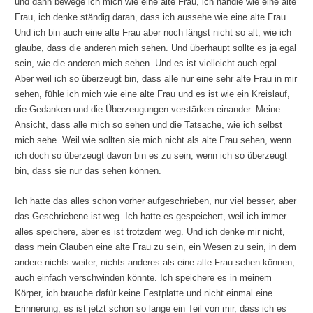
und dann bewege ich mich wie eine alte Frau, ich handle wie eine alte
Frau, ich denke ständig daran, dass ich aussehe wie eine alte Frau.
Und ich bin auch eine alte Frau aber noch längst nicht so alt, wie ich
glaube, dass die anderen mich sehen. Und überhaupt sollte es ja egal
sein, wie die anderen mich sehen. Und es ist vielleicht auch egal.
Aber weil ich so überzeugt bin, dass alle nur eine sehr alte Frau in mir
sehen, fühle ich mich wie eine alte Frau und es ist wie ein Kreislauf,
die Gedanken und die Überzeugungen verstärken einander. Meine
Ansicht, dass alle mich so sehen und die Tatsache, wie ich selbst
mich sehe. Weil wie sollten sie mich nicht als alte Frau sehen, wenn
ich doch so überzeugt davon bin es zu sein, wenn ich so überzeugt
bin, dass sie nur das sehen können.
Ich hatte das alles schon vorher aufgeschrieben, nur viel besser, aber
das Geschriebene ist weg. Ich hatte es gespeichert, weil ich immer
alles speichere, aber es ist trotzdem weg. Und ich denke mir nicht,
dass mein Glauben eine alte Frau zu sein, ein Wesen zu sein, in dem
andere nichts weiter, nichts anderes als eine alte Frau sehen können,
auch einfach verschwinden könnte. Ich speichere es in meinem
Körper, ich brauche dafür keine Festplatte und nicht einmal eine
Erinnerung, es ist jetzt schon so lange ein Teil von mir, dass ich es