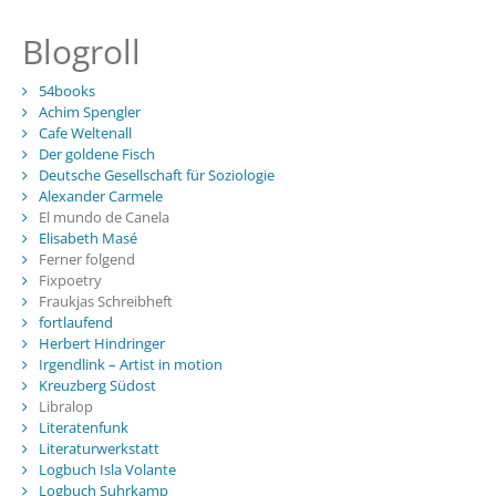
Blogroll
54books
Achim Spengler
Cafe Weltenall
Der goldene Fisch
Deutsche Gesellschaft für Soziologie
Alexander Carmele
El mundo de Canela
Elisabeth Masé
Ferner folgend
Fixpoetry
Fraukjas Schreibheft
fortlaufend
Herbert Hindringer
Irgendlink – Artist in motion
Kreuzberg Südost
Libralop
Literatenfunk
Literaturwerkstatt
Logbuch Isla Volante
Logbuch Suhrkamp