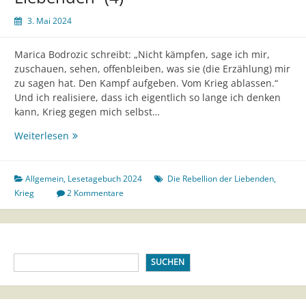
3. Mai 2024
Marica Bodrozic schreibt: „Nicht kämpfen, sage ich mir,
zuschauen, sehen, offenbleiben, was sie (die Erzählung) mir
zu sagen hat. Den Kampf aufgeben. Vom Krieg ablassen.“
Und ich realisiere, dass ich eigentlich so lange ich denken
kann, Krieg gegen mich selbst…
Lesetagebuch
Weiterlesen
„Die
Rebellion
der
Allgemein
,
Lesetagebuch 2024
Die Rebellion der Liebenden
,
Liebenden“
Krieg
2 Kommentare
(4)
SUCHEN