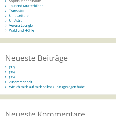
Sophia Mandelbaum
Tausend Mutterbilder
Transistor
Umblaetterer
Un Astre
Verena Laengle
Wald und Höhle
Neueste Beiträge
(37)
(36)
(35)
Zusammenhalt
Wie ich mich auf mich selbst zurückgezogen habe
Neueste Kommentare