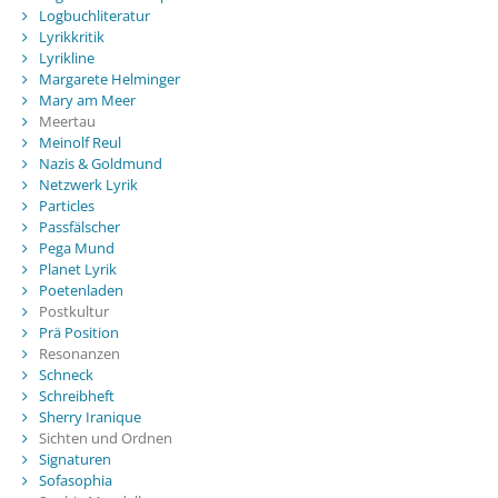
Logbuchliteratur
Lyrikkritik
Lyrikline
Margarete Helminger
Mary am Meer
Meertau
Meinolf Reul
Nazis & Goldmund
Netzwerk Lyrik
Particles
Passfälscher
Pega Mund
Planet Lyrik
Poetenladen
Postkultur
Prä Position
Resonanzen
Schneck
Schreibheft
Sherry Iranique
Sichten und Ordnen
Signaturen
Sofasophia