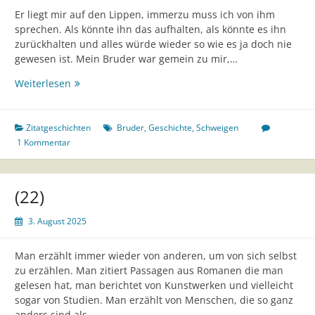
Er liegt mir auf den Lippen, immerzu muss ich von ihm
sprechen. Als könnte ihn das aufhalten, als könnte es ihn
zurückhalten und alles würde wieder so wie es ja doch nie
gewesen ist. Mein Bruder war gemein zu mir,…
„Jetzt
Weiterlesen
will
ich
von
Zitatgeschichten
Bruder
,
Geschichte
,
Schweigen
meinem
1 Kommentar
Bruder
erzählen.“
[Astrid
(22)
Lindgren]
3. August 2025
Man erzählt immer wieder von anderen, um von sich selbst
zu erzählen. Man zitiert Passagen aus Romanen die man
gelesen hat, man berichtet von Kunstwerken und vielleicht
sogar von Studien. Man erzählt von Menschen, die so ganz
anders sind als…