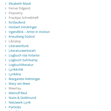
Elisabeth Masé
Ferner folgend
Fixpoetry
Fraukjas Schreibheft
fortlaufend
Herbert Hindringer
Irgendlink – Artist in motion
Kreuzberg Südost
Libralop
Literatenfunk
Literaturwerkstatt
Logbuch Isla Volante
Logbuch Suhrkamp
Logbuchliteratur
Lyrikkritik
Lyrikline
Margarete Helminger
Mary am Meer
Meertau
Meinolf Reul
Nazis & Goldmund
Netzwerk Lyrik
Particles