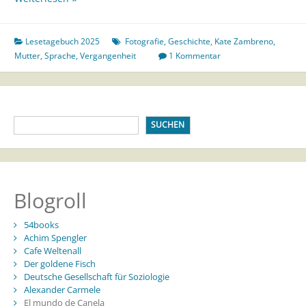
Kate
Zambreno
–
Lesetagebuch 2025
Fotografie
,
Geschichte
,
Kate Zambreno
,
Mutter
Mutter
,
Sprache
,
Vergangenheit
1 Kommentar
(Ein
Gemurmel)
III
SUCHEN
Blogroll
54books
Achim Spengler
Cafe Weltenall
Der goldene Fisch
Deutsche Gesellschaft für Soziologie
Alexander Carmele
El mundo de Canela