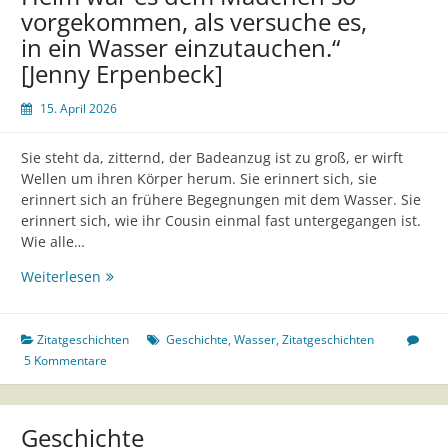
vorgekommen, als versuche es,
in ein Wasser einzutauchen.“
[Jenny Erpenbeck]
15. April 2026
Sie steht da, zitternd, der Badeanzug ist zu groß, er wirft
Wellen um ihren Körper herum. Sie erinnert sich, sie
erinnert sich an frühere Begegnungen mit dem Wasser. Sie
erinnert sich, wie ihr Cousin einmal fast untergegangen ist.
Wie alle…
„Während
Weiterlesen
der
ersten
Zeit
Zitatgeschichten
Geschichte
,
Wasser
,
Zitatgeschichten
im
5 Kommentare
Heim
war
es
Geschichte
dem