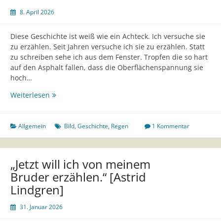
Mädchen
8. April 2026
so
vorgekommen,
Diese Geschichte ist weiß wie ein Achteck. Ich versuche sie
als
zu erzählen. Seit Jahren versuche ich sie zu erzählen. Statt
versuche
zu schreiben sehe ich aus dem Fenster. Tropfen die so hart
es,
auf den Asphalt fallen, dass die Oberflächenspannung sie
in
hoch…
ein
Wasser
Geschichte
Weiterlesen
einzutauchen.“
[Jenny
Erpenbeck]
Allgemein
Bild
,
Geschichte
,
Regen
1 Kommentar
„Jetzt will ich von meinem
Bruder erzählen.“ [Astrid
Lindgren]
31. Januar 2026